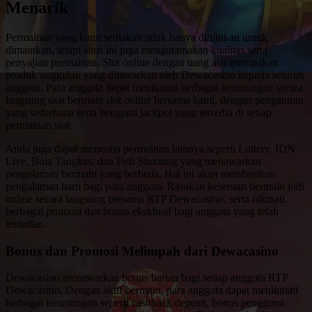
Menarik
Permainan yang kami sediakan tidak hanya ditujukan untuk
dimainkan, tetapi situs ini juga mengutamakan kualitas serta
penyajian permainan. Slot online dengan uang asli merupakan
produk unggulan yang ditawarkan oleh Dewacasino kepada seluruh
anggota. Para anggota dapat menikmati berbagai keuntungan secara
langsung saat bermain slot online bersama kami, dengan pengaturan
yang sederhana serta beragam jackpot yang tersedia di setiap
permainan slot.
Anda juga dapat mencoba permainan lainnya seperti Lottery, IDN
Live, Bola Tangkas, dan Fish Shooting yang menawarkan
pengalaman bermain yang berbeda. Hal ini akan memberikan
pengalaman baru bagi para anggota. Rasakan keseruan bermain judi
online secara langsung bersama RTP Dewacasino, serta nikmati
berbagai promosi dan bonus eksklusif bagi anggota yang telah
terdaftar.
Bonus dan Promosi Melimpah dari Dewacasino
Dewacasino menawarkan bonus harian bagi setiap anggota RTP
Dewacasino. Dengan aktif bermain, para anggota dapat menikmati
berbagai keuntungan seperti cashback deposit, bonus pengguna