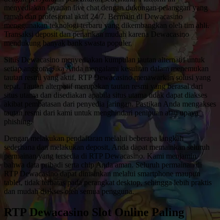
menyediakan layanan live chat dengan dukungan pelanggan yang
ramah dan profesional aktif 24/7. Bermain di Dewacasino
menggunakan teknologi terbaru yang dikembangkan oleh tim ahli.
Transaksi deposit dan penarikan mudah karena Dewacasino
mendukung banyak bank swasta populer.
Situs Dewacasino menyediakan kumpulan tautan alternatif untuk
setiap anggota. Jika Anda mengalami kesulitan dalam menemukan
tautan resmi yang aktif, RTP Dewacasino menawarkan solusi yang
tepat. Tautan alternatif merupakan tautan resmi yang berasal dari
situs utama dan disediakan apabila situs utama tidak dapat diakses
akibat pembatasan dari penyedia jaringan. Pastikan Anda mengakses
tautan resmi dari kami untuk menghindari penipuan atau upaya
phishing.
Dengan melakukan pendaftaran melalui beberapa langkah
sederhana dan melakukan deposit, Anda dapat memainkan seluruh
permainan yang tersedia di RTP Dewacasino. Kami menjamin
bahwa data pribadi serta chip Anda aman. Seluruh permainan di
RTP Dewacasino dapat dimainkan melalui smartphone maupun
tablet, tidak terbatas pada perangkat desktop, sehingga lebih praktis
dan mudah diakses oleh semua pengguna.
RTP Dewacasino Slot Online Paling